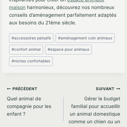
maison
harmonieux, découvrez nos nombreux
conseils d’aménagement parfaitement adaptés
aux besoins du 21ème siècle.
Étiquettes
#
accessoires petsafe
#
aménagement coin animaux
de
#
confort animal
#
espace pour animaux
la
publication :
#
niches confortables
Navigation
PRÉCÉDENT
SUIVANT
Quel animal de
Gérer le budget
de
compagnie pour les
familial pour accueillir
l’article
enfant ?
un animal domestique
comme un chien ou un