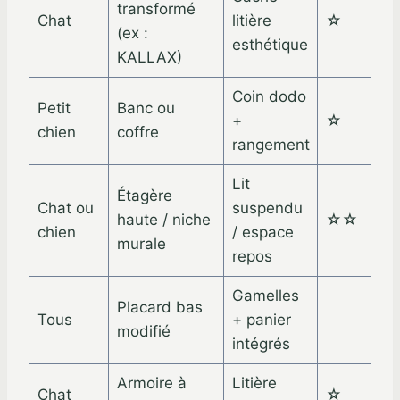
transformé
Chat
litière
☆
(ex :
esthétique
KALLAX)
Coin dodo
Petit
Banc ou
+
☆
chien
coffre
rangement
Lit
Étagère
Chat ou
suspendu
haute / niche
☆☆
chien
/ espace
murale
repos
Gamelles
Placard bas
Tous
+ panier
modifié
intégrés
Armoire à
Litière
Chat
☆