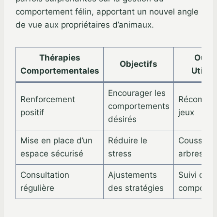
comportement félin, apportant un nouvel angle
de vue aux propriétaires d’animaux.
Thérapies
Outil
Objectifs
Comportementales
Utilis
Encourager les
Renforcement
Récompen
comportements
positif
jeux
désirés
Mise en place d’un
Réduire le
Coussins,
espace sécurisé
stress
arbres à 
Consultation
Ajustements
Suivi du
régulière
des stratégies
comporte