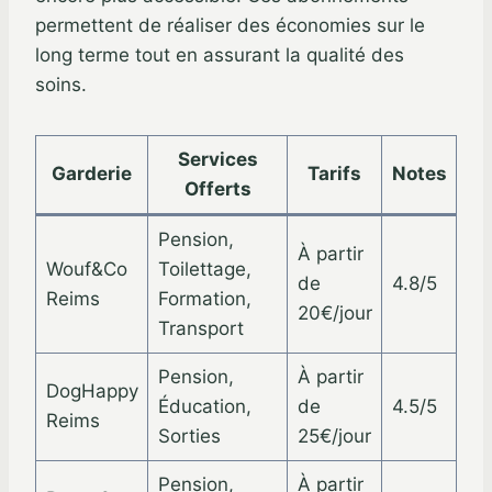
permettent de réaliser des économies sur le
long terme tout en assurant la qualité des
soins.
Services
Garderie
Tarifs
Notes
Offerts
Pension,
À partir
Wouf&Co
Toilettage,
de
4.8/5
Reims
Formation,
20€/jour
Transport
Pension,
À partir
DogHappy
Éducation,
de
4.5/5
Reims
Sorties
25€/jour
Pension,
À partir