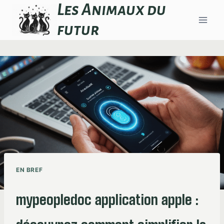
Aller
Les Animaux du
au
futur
contenu
EN BREF
mypeopledoc application apple :
découvrez comment simplifier la