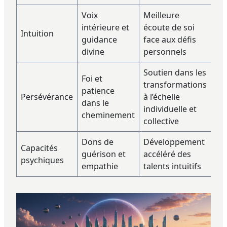
Voix
Meilleure
intérieure et
écoute de soi
Intuition
guidance
face aux défis
divine
personnels
Soutien dans les
Foi et
transformations
patience
Persévérance
à l’échelle
dans le
individuelle et
cheminement
collective
Dons de
Développement
Capacités
guérison et
accéléré des
psychiques
empathie
talents intuitifs