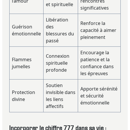
l’amour
rencontres
et spirituelle
significatives
Libération
Renforce la
Guérison
des
capacité à aimer
émotionnelle
blessures du
pleinement
passé
Encourage la
Connexion
Flammes
patience et la
spirituelle
jumelles
confiance dans
profonde
les épreuves
Soutien
Apporte sérénité
Protection
invisible dans
et sécurité
divine
les liens
émotionnelle
affectifs
Incorporer le chiffre 777 dans sa vie :