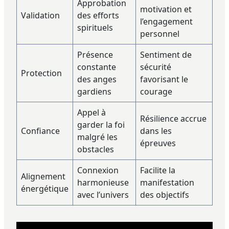
Approbation
motivation et
Validation
des efforts
l’engagement
spirituels
personnel
Présence
Sentiment de
constante
sécurité
Protection
des anges
favorisant le
gardiens
courage
Appel à
Résilience accrue
garder la foi
Confiance
dans les
malgré les
épreuves
obstacles
Connexion
Facilite la
Alignement
harmonieuse
manifestation
énergétique
avec l’univers
des objectifs