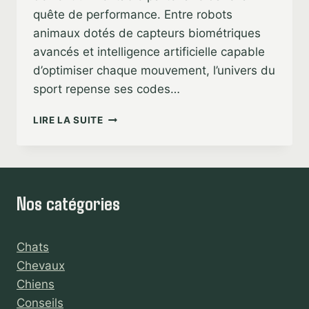
quête de performance. Entre robots
animaux dotés de capteurs biométriques
avancés et intelligence artificielle capable
d’optimiser chaque mouvement, l’univers du
sport repense ses codes…
ANIMAUX
LIRE LA SUITE
FUTURISTES
:
ENTRAÎNEMENT
SPORTIF
AVEC
Nos catégories
LA
TECHNOLOGIE
Chats
Chevaux
Chiens
Conseils